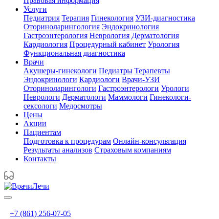
Правовая информация
Услуги
Педиатрия
Терапия
Гинекология
УЗИ-диагностика
Оториноларингология
Эндокринология
Гастроэнтерология
Неврология
Дерматология
Кардиология
Процедурный кабинет
Урология
Функциональная диагностика
Врачи
Акушеры-гинекологи
Педиатры
Терапевты
Эндокринологи
Кардиологи
Врачи-УЗИ
Оториноларингологи
Гастроэнтерологи
Урологи
Неврологи
Дерматологи
Маммологи
Гинекологи-
сексологи
Медосмотры
Цены
Акции
Пациентам
Подготовка к процедурам
Онлайн-консультация
Результаты анализов
Страховым компаниям
Контакты
+7 (861) 256-07-05