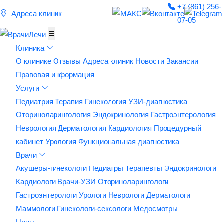
+7 (861) 256-
Адреса клиник
07-05
Клиника
О клинике
Отзывы
Адреса клиник
Новости
Вакансии
Правовая информация
Услуги
Педиатрия
Терапия
Гинекология
УЗИ-диагностика
Оториноларингология
Эндокринология
Гастроэнтерология
Неврология
Дерматология
Кардиология
Процедурный
кабинет
Урология
Функциональная диагностика
Врачи
Акушеры-гинекологи
Педиатры
Терапевты
Эндокринологи
Кардиологи
Врачи-УЗИ
Оториноларингологи
Гастроэнтерологи
Урологи
Неврологи
Дерматологи
Маммологи
Гинекологи-сексологи
Медосмотры
Цены