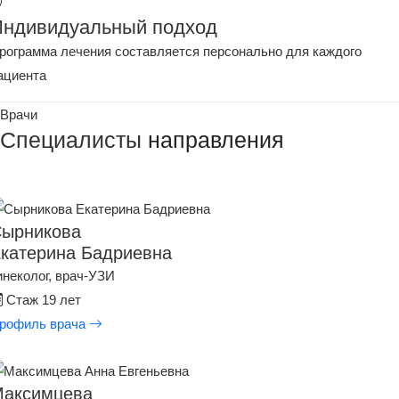
Индивидуальный подход
рограмма лечения составляется персонально для каждого
ациента
Врачи
Специалисты
направления
ырникова
катерина Бадриевна
инеколог, врач-УЗИ
Стаж 19 лет
рофиль врача
аксимцева