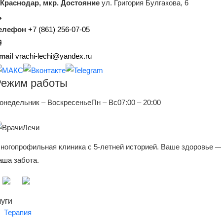
. Краснодар, мкр. Достояние
ул. Григория Булгакова, 6
елефон
+7 (861) 256-07-05
mail
vrachi-lechi@yandex.ru
Режим работы
онедельник – Воскресенье
Пн – Вс
07:00 – 20:00
ногопрофильная клиника с 5-летней историей. Ваше здоровье 
аша забота.
луги
Терапия