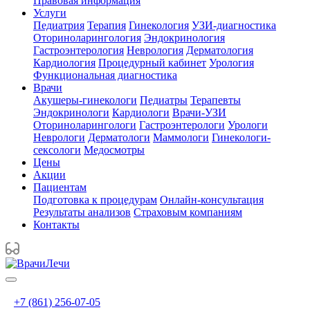
Правовая информация
Услуги
Педиатрия
Терапия
Гинекология
УЗИ-диагностика
Оториноларингология
Эндокринология
Гастроэнтерология
Неврология
Дерматология
Кардиология
Процедурный кабинет
Урология
Функциональная диагностика
Врачи
Акушеры-гинекологи
Педиатры
Терапевты
Эндокринологи
Кардиологи
Врачи-УЗИ
Оториноларингологи
Гастроэнтерологи
Урологи
Неврологи
Дерматологи
Маммологи
Гинекологи-
сексологи
Медосмотры
Цены
Акции
Пациентам
Подготовка к процедурам
Онлайн-консультация
Результаты анализов
Страховым компаниям
Контакты
+7 (861) 256-07-05