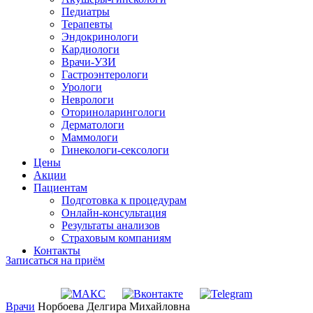
Педиатры
Терапевты
Эндокринологи
Кардиологи
Врачи-УЗИ
Гастроэнтерологи
Урологи
Неврологи
Оториноларингологи
Дерматологи
Маммологи
Гинекологи-сексологи
Цены
Акции
Пациентам
Подготовка к процедурам
Онлайн-консультация
Результаты анализов
Страховым компаниям
Контакты
Записаться на приём
Врачи
Норбоева Делгира Михайловна