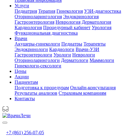
Правовая информация
Услуги
Педиатрия
Терапия
Гинекология
УЗИ-диагностика
Оториноларингология
Эндокринология
Гастроэнтерология
Неврология
Дерматология
Кардиология
Процедурный кабинет
Урология
Функциональная диагностика
Врачи
Акушеры-гинекологи
Педиатры
Терапевты
Эндокринологи
Кардиологи
Врачи-УЗИ
Гастроэнтерологи
Урологи
Неврологи
Оториноларингологи
Дерматологи
Маммологи
Гинекологи-сексологи
Цены
Акции
Пациентам
Подготовка к процедурам
Онлайн-консультация
Результаты анализов
Страховым компаниям
Контакты
+7 (861) 256-07-05