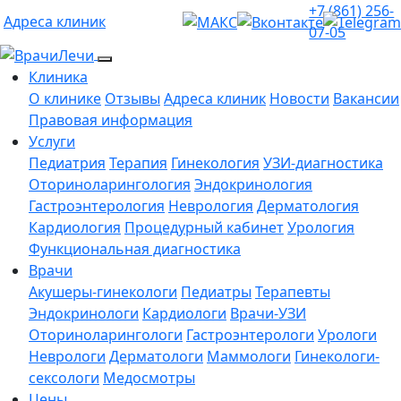
+7 (861) 256-
Адреса клиник
07-05
Клиника
О клинике
Отзывы
Адреса клиник
Новости
Вакансии
Правовая информация
Услуги
Педиатрия
Терапия
Гинекология
УЗИ-диагностика
Оториноларингология
Эндокринология
Гастроэнтерология
Неврология
Дерматология
Кардиология
Процедурный кабинет
Урология
Функциональная диагностика
Врачи
Акушеры-гинекологи
Педиатры
Терапевты
Эндокринологи
Кардиологи
Врачи-УЗИ
Оториноларингологи
Гастроэнтерологи
Урологи
Неврологи
Дерматологи
Маммологи
Гинекологи-
сексологи
Медосмотры
Цены