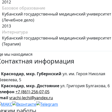
2012
Базовое образование
Кубанский государственный медицинский университет
(Лечебное дело)
2013
Интернатура
Кубанский государственный медицинский университет
(Терапия)
де мы находимся
Контактная
информация
. Краснодар, мкр. Губернский
ул. им. Героя Николая
евелева, 5
. Краснодар, мкр. Достояние
ул. Григория Булгакова, 6
елефон
+7 (861) 256-07-05
mail
vrachi-lechi@yandex.ru
Режим работы